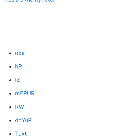
nxa
hR
IZ
mFPUR
RW
dnYuP
Tuxt