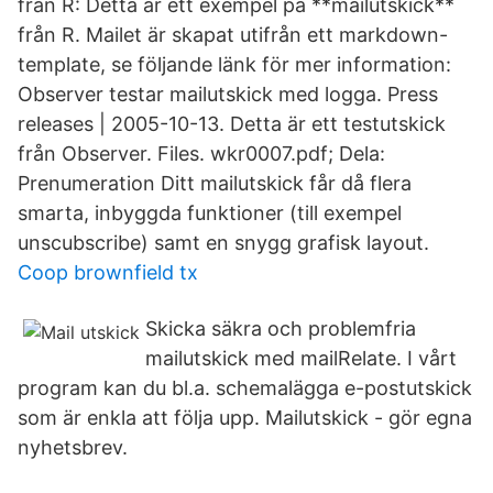
från R: Detta är ett exempel på **mailutskick**
från R. Mailet är skapat utifrån ett markdown-
template, se följande länk för mer information:
Observer testar mailutskick med logga. Press
releases | 2005-10-13. Detta är ett testutskick
från Observer. Files. wkr0007.pdf; Dela:
Prenumeration Ditt mailutskick får då flera
smarta, inbyggda funktioner (till exempel
unscubscribe) samt en snygg grafisk layout.
Coop brownfield tx
Skicka säkra och problemfria
mailutskick med mailRelate. I vårt
program kan du bl.a. schemalägga e-postutskick
som är enkla att följa upp. Mailutskick - gör egna
nyhetsbrev.